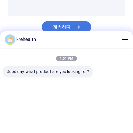
민감성 치아를 위한 치과용바니쉬
성인들을 위한 불소 바니쉬
계속하다
프로플로라드 니스
I-rehealth
불소 화합물 치아 바니시
우리의 카테고리
이는 보호에 니스를 칠합니다
1:51 PM
불소 화합물 방수제
Good day, what product are you looking for?
삭제요망
수지 기반을 둔 방수제
치아 불소 바니쉬
나트륨 불소 바니쉬
어린이들을 위한
치석 지표
처리
치아 불소 화합물 거품