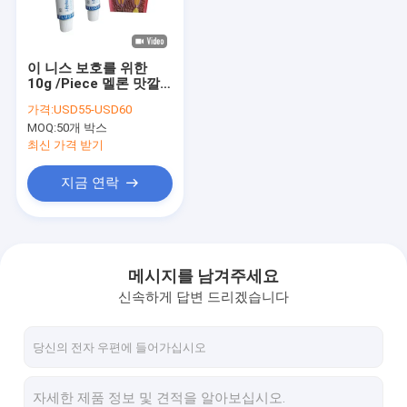
공장 투어
품질 관리
이 니스 보호를 위한
10g /Piece 멜론 맛깔
저희와 연락
짐 노란 불소 바니쉬
가격:
USD55-USD60
MOQ:
50개 박스
뉴스
최신 가격 받기
블로그
지금 연락
치아 불소 바니쉬
메시지를 남겨주세요
신속하게 답변 드리겠습니다
나트륨 불소 바니쉬
어린이들을 위한 불화물 처리
소아과 불소 바니쉬