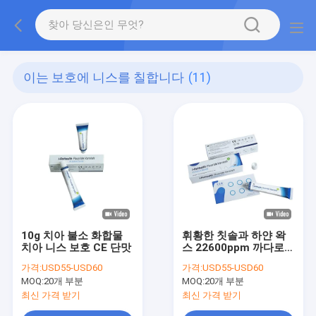
이는 보호에 니스를 칠합니다
(11)
10g 치아 불소 화합물
휘황한 칫솔과 하얀 왁
치아 니스 보호 CE 단맛
스 22600ppm 까다로운
불소 화합물 치아 바니
가격:
USD55-USD60
가격:
USD55-USD60
시
MOQ:
20개 부분
MOQ:
20개 부분
최신 가격 받기
최신 가격 받기