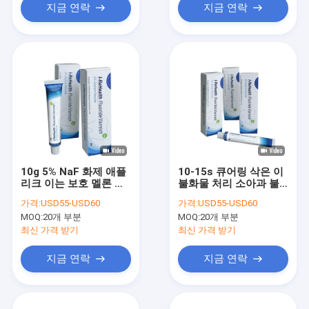
지금 연락
지금 연락
10g 5% NaF 화제 애플
10-15s 큐어링 삭은 이
리크 이는 보호 멜론 풍
불화물 처리 소아과 불
미에 니스를 칠합니다
소 바니쉬
가격:
USD55-USD60
가격:
USD55-USD60
MOQ:
20개 부분
MOQ:
20개 부분
최신 가격 받기
최신 가격 받기
지금 연락
지금 연락