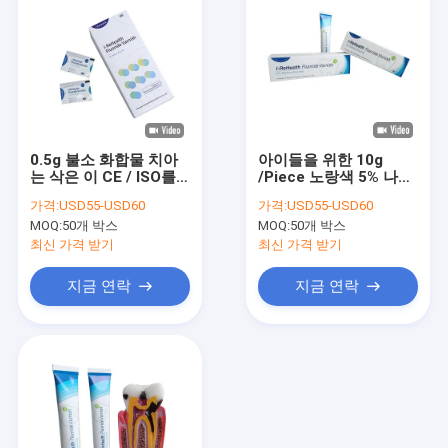
0.5g 불소 화합물 치아
아이들을 위한 10g
는 삭은 이 CE / ISO를
/Piece 노랑색 5% 나트
방지하기 위해 에나멜을
륨 불소 바니쉬
가격:
USD55-USD60
가격:
USD55-USD60
보호하기 위해 니스를
MOQ:
50개 박스
MOQ:
50개 박스
칠합니다
최신 가격 받기
최신 가격 받기
지금 연락
지금 연락
집
제품
우리 에 관한 것